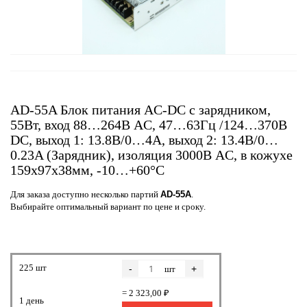
AD-55A Блок питания AC-DC с зарядником,
55Вт, вход 88…264В AC, 47…63Гц /124…370В
DC, выход 1: 13.8В/0…4A, выход 2: 13.4В/0…
0.23A (Зарядник), изоляция 3000В AC, в кожухе
159х97х38мм, -10…+60°С
Для заказа доступно несколько партий
AD-55A
.
Выбирайте оптимальный вариант по цене и сроку.
225 шт
-
+
шт
= 2 323,00 ₽
1 день