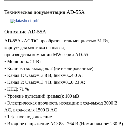
Техническая документация AD-55A
datasheet.pdf
Описание AD-55A
AD-55A - AC/DC преобразователь мощностью 51 Вт,
корпус: для монтажа на шасси,
производства компании MW серии AD-55
• Мощность: 51 Вт
• Количество выходов: 2 (не изолированные)
• Канал 1: Uвых=13.8 В, Iвых=0...4.0 А;
• Канал 2: Uвых=13.4 В, Iвых=0...0.23 А;
• КПД: 71 %
• Уровень пульсаций (размах): 100 мВ
• Электрическая прочность изоляции: вход-выход 3000 В
AC, вход-земля 1500 В AC
• 1 фазное подключение
• Входное напряжение AC: 88...264 В (Номинальное: 230 В)