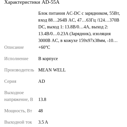
Характеристики AD-55A
Блок питания AC-DC с зарядником, 55Вт,
вход 88…264В AC, 47…63Гц /124…370В
DC, выход 1: 13.8В/0…4A, выход 2:
13.4В/0…0.23A (Зарядник), изоляция
3000В AC, в кожухе 159х97х38мм, -10…
Описание
+60°С
Исполнение
В корпусе
Производитель
MEAN WELL
Серия
AD
Выходное
напряжение, В
13.8
Мощность, Вт
48
Выходной ток
3.5 A