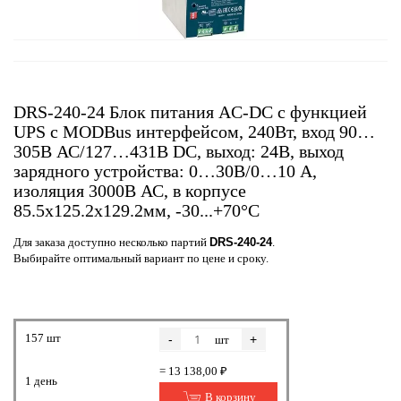
DRS-240-24 Блок питания AC-DC с функцией
UPS c MODBus интерфейсом, 240Вт, вход 90…
305В АС/127…431В DC, выход: 24В, выход
зарядного устройства: 0…30В/0…10 А,
изоляция 3000В АС, в корпусе
85.5х125.2х129.2мм, -30...+70°С
Для заказа доступно несколько партий
DRS-240-24
.
Выбирайте оптимальный вариант по цене и сроку.
157 шт
-
+
шт
= 13 138,00 ₽
1 день
В корзину