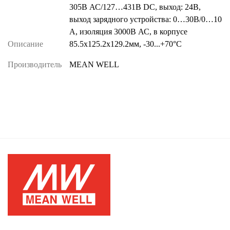
305В АС/127…431В DC, выход: 24В,
выход зарядного устройства: 0…30В/0…10
А, изоляция 3000В АС, в корпусе
Описание
85.5х125.2х129.2мм, -30...+70°С
Производитель
MEAN WELL