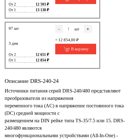
От 2
12 593 ₽
От 1
13 138 ₽
97 шт
-
+
шт
= 12 854,00 ₽
3 дня
В корзину
От 2
12 651 ₽
От 1
12 854 ₽
Описание DRS-240-24
Источники питания серий DRS-240/480 представляют
преобразователи из напряжения
переменного тока (AC) в напряжение постоянного тока
(DC) средней мощности с
размещением на DIN рейке типа TS-35/7.5 или 15. DRS-
240/480 являются
многофункциональными устройствами (All-In-One) -