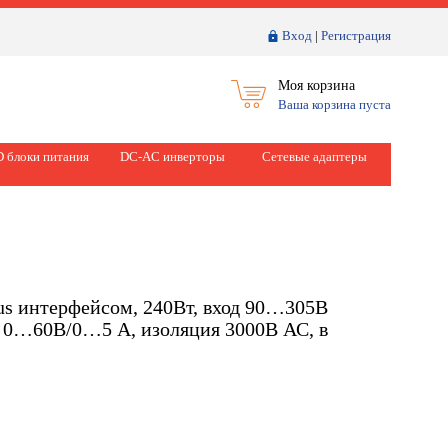
Вход
|
Регистрация
Моя корзина
Ваша корзина пуста
 блоки питания
DC-AC инверторы
Сетевые адаптеры
s интерфейсом, 240Вт, вход 90…305В
: 0…60В/0…5 А, изоляция 3000В АС, в