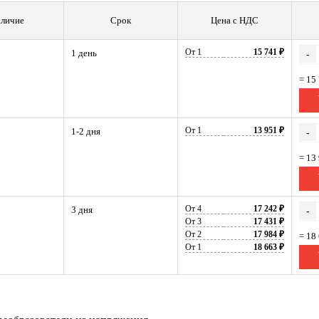
личие
Срок
Цена с НДС
От 1
15 741 ₽
1 день
-
= 15
От 1
13 951 ₽
1-2 дня
-
= 13
От 4
17 242 ₽
3 дня
-
От 3
17 431 ₽
От 2
17 984 ₽
= 18
От 1
18 663 ₽