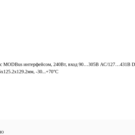
c MODBus интерфейсом, 240Вт, вход 90…305В АС/127…431В DC,
5х125.2х129.2мм, -30...+70°С
ЛЮ