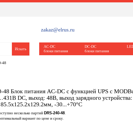
zakaz@elrus.ru
AC-DC
DC-DC
LED
Искать
блоки питания
блоки питания
0-48
-48 Блок питания AC-DC с функцией UPS c MODBu
431В DC, выход: 48В, выход зарядного устройства
 85.5х125.2х129.2мм, -30...+70°С
доступно несколько партий
DRS-240-48
.
птимальный вариант по цене и сроку.