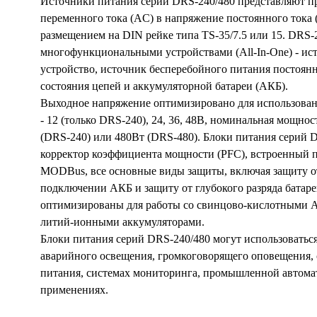
Источники питания серий DRS-240/480 представляют п
переменного тока (AC) в напряжение постоянного тока
размещением на DIN рейке типа TS-35/7.5 или 15. DRS-
многофункциональными устройствами (All-In-One) - ист
устройство, источник бесперебойного питания постоян
состояния цепей и аккумуляторной батареи (АКБ).
Выходное напряжение оптимизировано для использован
- 12 (только DRS-240), 24, 36, 48В, номинальная мощнос
(DRS-240) или 480Вт (DRS-480). Блоки питания серий
корректор коэффициента мощности (PFC), встроенный 
MODBus, все основные виды защиты, включая защиту о
подключении АКБ и защиту от глубокого разряда батар
оптимизированы для работы со свинцово-кислотными 
литий-ионными аккумуляторами.
Блоки питания серий DRS-240/480 могут использоваться
аварийного освещения, громкоговорящего оповещения, 
питания, системах мониторинга, промышленной автома
применениях.