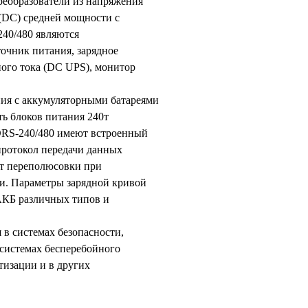
реобразователи из напряжения
 (DC) средней мощности с
240/480 являются
очник питания, зарядное
ного тока (DC UPS), монитор
ия с аккумуляторными батареями
ть блоков питания 240т
 DRS-240/480 имеют встроенный
протокол передачи данных
т переполюсовки при
еи. Параметры зарядной кривой
АКБ различных типов и
 в системах безопасности,
системах бесперебойного
тизации и в других