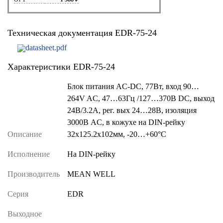
Техническая документация EDR-75-24
datasheet.pdf
Характеристики EDR-75-24
Блок питания AC-DC, 77Вт, вход 90…
264V AC, 47…63Гц /127…370В DC, выход
24В/3.2A, рег. вых 24…28В, изоляция
3000В AC, в кожухе на DIN-рейку
Описание
32х125.2х102мм, -20…+60°С
Исполнение
На DIN-рейку
Производитель
MEAN WELL
Серия
EDR
Выходное