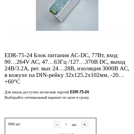
EDR-75-24 Блок питания AC-DC, 77Вт, вход
90…264V AC, 47…63Гц /127…370В DC, выход
24В/3.2A, рег. вых 24…28В, изоляция 3000В AC,
в кожухе на DIN-рейку 32х125.2х102мм, -20…
+60°С
Для заказа доступно несколько партий
EDR-75-24
.
Выбирайте оптимальный вариант по цене и сроку.
890 шт
-
+
шт