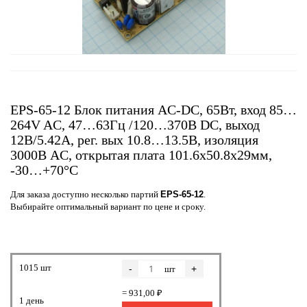
EPS-65-12 Блок питания AC-DC, 65Вт, вход 85…
264V AC, 47…63Гц /120…370В DC, выход
12В/5.42A, рег. вых 10.8…13.5В, изоляция
3000В AC, открытая плата 101.6х50.8х29мм,
-30…+70°С
Для заказа доступно несколько партий
EPS-65-12
.
Выбирайте оптимальный вариант по цене и сроку.
1015 шт
-
+
шт
= 931,00 ₽
1 день