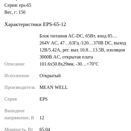
Серия: eps-65
Вес, г: 150
Характеристики EPS-65-12
Блок питания AC-DC, 65Вт, вход 85…
264V AC, 47…63Гц /120…370В DC, выход
12В/5.42A, рег. вых 10.8…13.5В, изоляция
3000В AC, открытая плата
Описание
101.6х50.8х29мм, -30…+70°С
Исполнение
Открытый
Производитель
MEAN WELL
Серия
EPS
Выходное
напряжение, В
12
Мощность, Вт
65.04