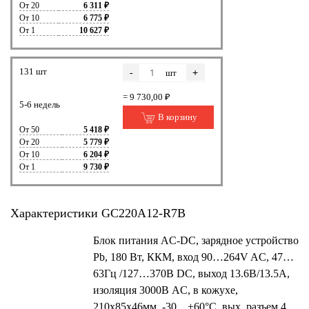
От 20
6 311 ₽
От 10
6 775 ₽
От 1
10 627 ₽
131 шт
-
+
шт
= 9 730,00 ₽
5-6 недель
В корзину
От 50
5 418 ₽
От 20
5 779 ₽
От 10
6 204 ₽
От 1
9 730 ₽
Характеристики GC220A12-R7B
Блок питания AC-DC, зарядное устройство
Pb, 180 Вт, ККМ, вход 90…264V AC, 47…
63Гц /127…370В DC, выход 13.6В/13.5А,
изоляция 3000В AC, в кожухе,
210х85х46мм, -30…+60°С, вых. разъем 4