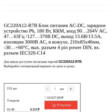
GC220A12-R7B Блок питания AC-DC, зарядное
устройство Pb, 180 Вт, ККМ, вход 90…264V AC,
47…63Гц /127…370В DC, выход 13.6В/13.5А,
изоляция 3000В AC, в кожухе, 210х85х46мм,
-30…+60°С, вых. разъем 4 pin power DIN, вх.
разъем IEC320-C14
Для заказа доступно несколько партий
GC220A12-R7B
.
Выбирайте оптимальный вариант по цене и сроку.
131 шт
-
+
шт
= 10 627,00 ₽
3 недели
В корзину
От 48
6 255 ₽