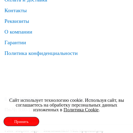
Контакты
Реквизиты
О компании
Гарантии
Политика конфиденциальности
8 (495) 120 69 99
zakaz@elrus.ru
Сайт использует технологию cookie. Используя сайт, вы
соглашаетесь на обработку персональных данных
изложенных в
Политика Cookie
.
Пн-Чт 9:00-17:30
Пт 9:00-17:00
Сб-Вс Выходной
Принять
© 2016—2026, ООО «Элрус» — Блоки питания MEAN WELL. Официальный дилер.