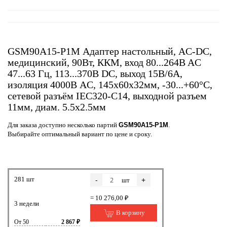
GSM90A15-P1M Адаптер настольный, AC-DC,
медицинский, 90Вт, ККМ, вход 80...264B AC
47...63 Гц, 113...370B DC, выход 15B/6A,
изоляция 4000В AC, 145x60x32мм, -30...+60°С,
сетевой разъём IEC320-C14, выходной разъем
11мм, диам. 5.5х2.5мм
Для заказа доступно несколько партий
GSM90A15-P1M
.
Выбирайте оптимальный вариант по цене и сроку.
281 шт
-
+
шт
= 10 276,00 ₽
3 недели
В корзину
От 50
2 867 ₽