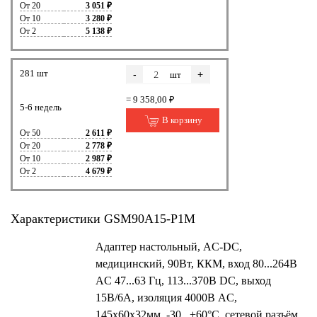
От 20
3 051 ₽
От 10
3 280 ₽
От 2
5 138 ₽
281 шт
-
+
шт
= 9 358,00 ₽
5-6 недель
В корзину
От 50
2 611 ₽
От 20
2 778 ₽
От 10
2 987 ₽
От 2
4 679 ₽
Характеристики GSM90A15-P1M
Адаптер настольный, AC-DC,
медицинский, 90Вт, ККМ, вход 80...264B
AC 47...63 Гц, 113...370B DC, выход
15B/6A, изоляция 4000В AC,
145x60x32мм, -30...+60°С, сетевой разъём