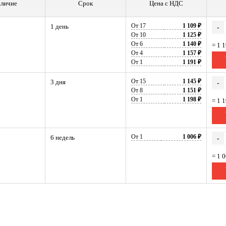
личие
Срок
Цена с НДС
От 17
1 109 ₽
1 день
-
От 10
1 125 ₽
От 6
1 140 ₽
= 1 
От 4
1 157 ₽
От 1
1 191 ₽
От 15
1 145 ₽
3 дня
-
От 8
1 151 ₽
От 1
1 198 ₽
= 1 
От 1
1 006 ₽
6 недель
-
= 1 