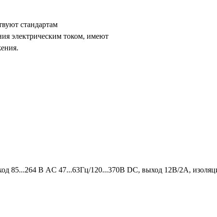
твуют стандартам
ния электрическим током, имеют
жения.
од 85...264 В AC 47...63Гц/120...370В DC, выход 12В/2А, изоля