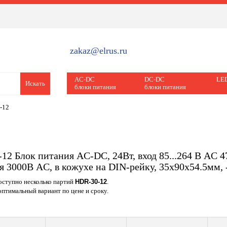
zakaz@elrus.ru
AC-DC
DC-DC
LED
Искать
блоки питания
блоки питания
-12
12 Блок питания AC-DC, 24Вт, вход 85...264 В AC 47
я 3000В AC, в кожухе на DIN-рейку, 35х90х54.5мм, -
доступно несколько партий
HDR-30-12
.
птимальный вариант по цене и сроку.