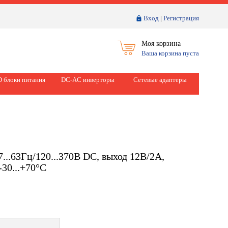
Вход
|
Регистрация
Моя корзина
Ваша корзина пуста
 блоки питания
DC-AC инверторы
Сетевые адаптеры
...63Гц/120...370В DC, выход 12В/2А,
30...+70°С