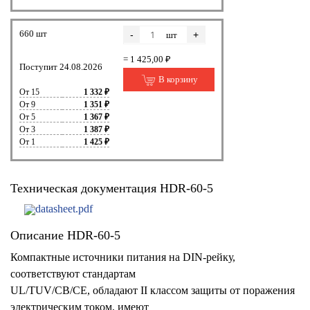
660 шт
-
+
шт
= 1 425,00 ₽
Поступит 24.08.2026
В корзину
От 15
1 332 ₽
От 9
1 351 ₽
От 5
1 367 ₽
От 3
1 387 ₽
От 1
1 425 ₽
Техническая документация HDR-60-5
datasheet.pdf
Описание HDR-60-5
Компактные источники питания на DIN-рейку,
соответствуют стандартам
UL/TUV/CB/CE, обладают II классом защиты от поражения
электрическим током, имеют