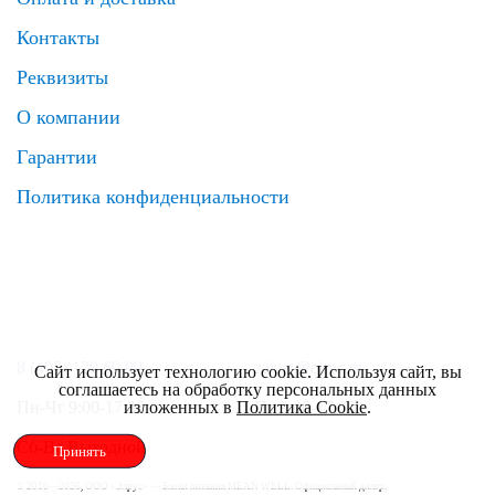
Контакты
Реквизиты
О компании
Гарантии
Политика конфиденциальности
8 (495) 120 69 99
zakaz@elrus.ru
Сайт использует технологию cookie. Используя сайт, вы
соглашаетесь на обработку персональных данных
изложенных в
Политика Cookie
.
Пн-Чт 9:00-17:30
Пт 9:00-17:00
Сб-Вс Выходной
Принять
© 2016—2026, ООО «Элрус» — Блоки питания MEAN WELL. Официальный дилер.