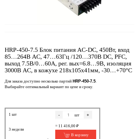
HRP-450-7.5 Блок питания AC-DC, 450Вт, вход
85…264В AC, 47…63Гц /120…370В DC, PFC,
выход 7.5В/0…60A, рег. вых=6.8…9В, изоляция
3000В AC, в кожухе 218х105х41мм, -30…+70°С
Для заказа доступно несколько партий
HRP-450-7.5
.
Выбирайте оптимальный вариант по цене и сроку.
1 шт
-
+
шт
= 11 416,00 ₽
3 недели
В корзину