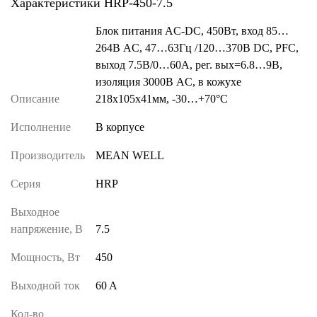
Характеристики HRP-450-7.5
Блок питания AC-DC, 450Вт, вход 85…
264В AC, 47…63Гц /120…370В DC, PFC,
выход 7.5В/0…60A, рег. вых=6.8…9В,
изоляция 3000В AC, в кожухе
Описание
218х105х41мм, -30…+70°С
Исполнение
В корпусе
Производитель
MEAN WELL
Серия
HRP
Выходное
напряжение, В
7.5
Мощность, Вт
450
Выходной ток
60 A
Кол-во