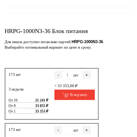
HRPG-1000N3-36 Блок питания
Для заказа доступно несколько партий
HRPG-1000N3-36
.
Выбирайте оптимальный вариант по цене и сроку.
173 шт
-
+
шт
= 33 353,00 ₽
3 недели
В корзину
От 10
21 241 ₽
От 9
33 055 ₽
От 1
33 353 ₽
173 шт
-
+
шт