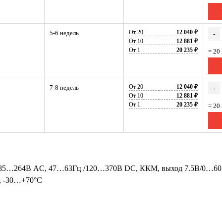
От 20
12 040 ₽
5-6 недель
-
От 10
12 881 ₽
От 1
20 235 ₽
= 20
От 20
12 040 ₽
7-8 недель
-
От 10
12 881 ₽
От 1
20 235 ₽
= 20
 85…264В AC, 47…63Гц /120…370В DC, ККМ, выход 7.5В/0…60A,
, -30…+70°С