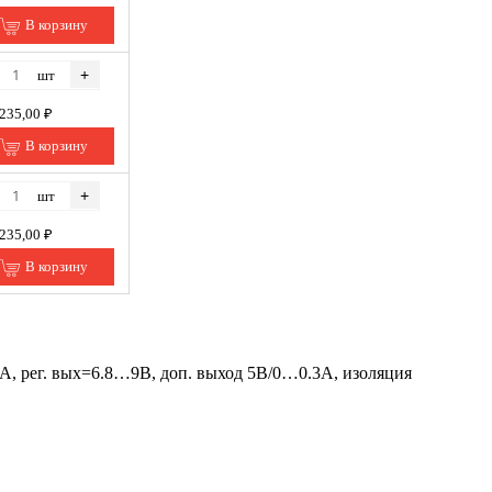
В корзину
+
шт
 235,00 ₽
В корзину
+
шт
 235,00 ₽
В корзину
 рег. вых=6.8…9В, доп. выход 5В/0…0.3А, изоляция