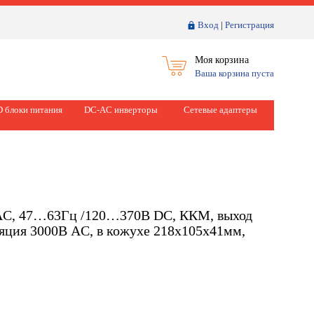
Вход
|
Регистрация
Моя корзина
Ваша корзина пуста
 блоки питания
DC-AC инверторы
Сетевые адаптеры
 AC, 47…63Гц /120…370В DC, ККМ, выход
ляция 3000В AC, в кожухе 218х105х41мм,