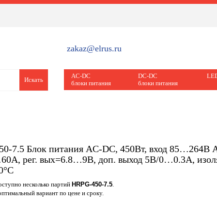
zakaz@elrus.ru
AC-DC
DC-DC
LED
Искать
блоки питания
блоки питания
0-7.5 Блок питания AC-DC, 450Вт, вход 85…264В
60A, рег. вых=6.8…9В, доп. выход 5В/0…0.3А, изо
0°С
доступно несколько партий
HRPG-450-7.5
.
птимальный вариант по цене и сроку.