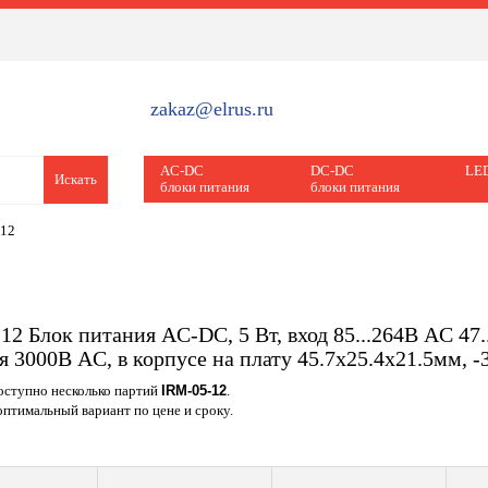
zakaz@elrus.ru
AC-DC
DC-DC
LED
Искать
блоки питания
блоки питания
-12
12 Блок питания AC-DC, 5 Вт, вход 85...264В AC 47..
я 3000В AC, в корпусе на плату 45.7х25.4х21.5мм, -3
доступно несколько партий
IRM-05-12
.
птимальный вариант по цене и сроку.