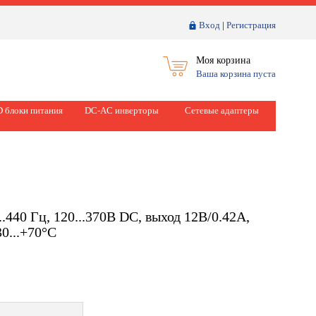
Вход
|
Регистрация
Моя корзина
Ваша корзина пуста
 блоки питания
DC-AC инверторы
Сетевые адаптеры
.440 Гц, 120...370B DC, выход 12В/0.42А,
0...+70°C