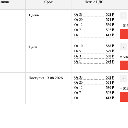
личие
Срок
Цена с НДС
От 33
562 ₽
1 день
-
От 20
571 ₽
От 12
580 ₽
= 61
От 7
592 ₽
От 1
613 ₽
От 10
568 ₽
3 дня
-
От 5
579 ₽
От 3
588 ₽
= 59
От 1
594 ₽
От 33
562 ₽
Поступит 13.08.2026
-
От 20
571 ₽
От 12
580 ₽
= 61
От 7
592 ₽
От 1
613 ₽