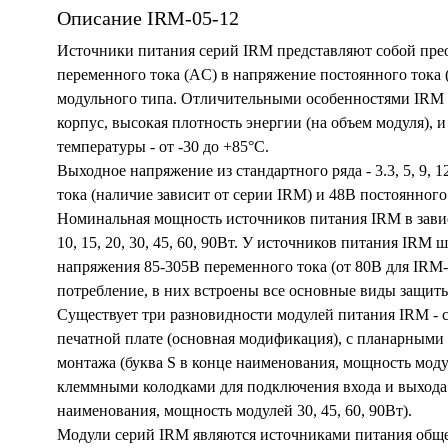
Описание IRM-05-12
Источники питания серий IRM представляют собой пре
переменного тока (AC) в напряжение постоянного тока
модульного типа. Отличительными особенностями IRM
корпус, высокая плотность энергии (на объем модуля), 
температуры - от -30 до +85°С.
Выходное напряжение из стандартного ряда - 3.3, 5, 9, 1
тока (наличие зависит от серии IRM) и 48В постоянного 
Номинальная мощность источников питания IRM в зависим
10, 15, 20, 30, 45, 60, 90Вт. У источников питания IRM
напряжения 85-305В переменного тока (от 80В для IRM-
потребление, в них встроены все основные виды защит
Существует три разновидности модулей питания IRM - 
печатной плате (основная модификация), с планарными
монтажа (буква S в конце наименования, мощность модуле
клеммными колодками для подключения входа и выхода 
наименования, мощность модулей 30, 45, 60, 90Вт).
Модули серий IRM являются источниками питания общег