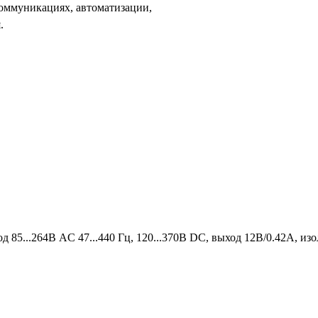
оммуникациях, автоматизации,
.
д 85...264В AC 47...440 Гц, 120...370B DC, выход 12В/0.42А, из