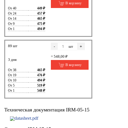
В корзину
От 40
449 ₽
От 24
457 ₽
От 14
465 ₽
От 9
475 ₽
От 1
494 ₽
89 шт
-
+
шт
= 548,00 ₽
3 дня
В корзину
От 38
465 ₽
От 19
476 ₽
От 10
494 ₽
От 5
519 ₽
От 1
548 ₽
Техническая документация IRM-05-15
datasheet.pdf