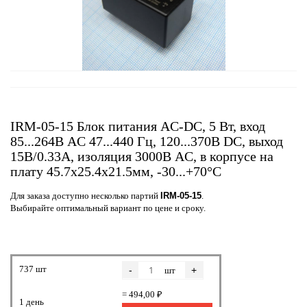
IRM-05-15 Блок питания AC-DC, 5 Вт, вход
85...264В AC 47...440 Гц, 120...370B DC, выход
15В/0.33А, изоляция 3000В AC, в корпусе на
плату 45.7х25.4х21.5мм, -30...+70°C
Для заказа доступно несколько партий
IRM-05-15
.
Выбирайте оптимальный вариант по цене и сроку.
737 шт
-
+
шт
= 494,00 ₽
1 день