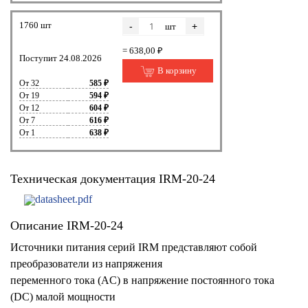
1760 шт
-
+
шт
= 638,00 ₽
Поступит 24.08.2026
В корзину
От 32
585 ₽
От 19
594 ₽
От 12
604 ₽
От 7
616 ₽
От 1
638 ₽
Техническая документация IRM-20-24
datasheet.pdf
Описание IRM-20-24
Источники питания серий IRM представляют собой
преобразователи из напряжения
переменного тока (AC) в напряжение постоянного тока
(DC) малой мощности