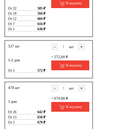
В корзину
От 32
585 ₽
От 19
594 ₽
От 12
604 ₽
От 7
616 ₽
От 1
638 ₽
537 шт
-
+
шт
= 572,00 ₽
1-2 дня
В корзину
От 1
572 ₽
470 шт
-
+
шт
= 679,00 ₽
3 дня
В корзину
От 26
642 ₽
От 13
650 ₽
От 1
679 ₽