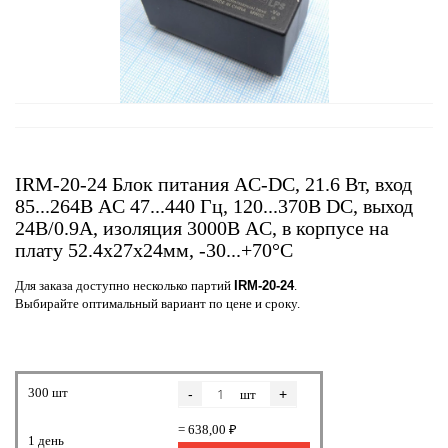
IRM-20-24 Блок питания AC-DC, 21.6 Вт, вход
85...264В AC 47...440 Гц, 120...370B DC, выход
24В/0.9А, изоляция 3000В AC, в корпусе на
плату 52.4x27x24мм, -30...+70°C
Для заказа доступно несколько партий
IRM-20-24
.
Выбирайте оптимальный вариант по цене и сроку.
300 шт
-
+
шт
= 638,00 ₽
1 день