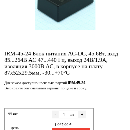
IRM-45-24 Блок питания AC-DC, 45.6Вт, вход
85...264В AC 47...440 Гц, выход 24В/1.9А,
изоляция 3000В AC, в корпусе на плату
87x52x29.5мм, -30...+70°C
Для заказа доступно несколько партий
IRM-45-24
.
Выбирайте оптимальный вариант по цене и сроку.
95 шт
-
+
шт
= 1 067,00 ₽
1 день