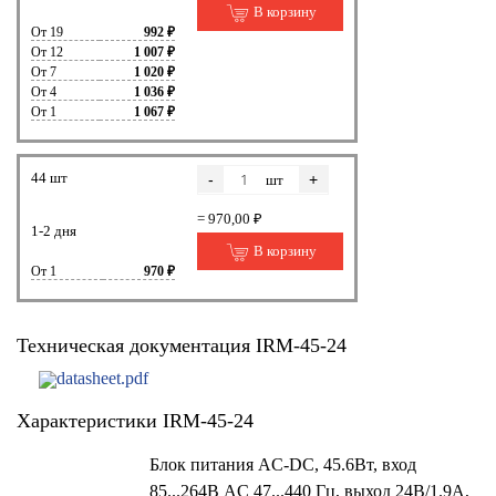
В корзину
От 19
992 ₽
От 12
1 007 ₽
От 7
1 020 ₽
От 4
1 036 ₽
От 1
1 067 ₽
44 шт
-
+
шт
= 970,00 ₽
1-2 дня
В корзину
От 1
970 ₽
Техническая документация IRM-45-24
datasheet.pdf
Характеристики IRM-45-24
Блок питания AC-DC, 45.6Вт, вход
85...264В AC 47...440 Гц, выход 24В/1.9А,