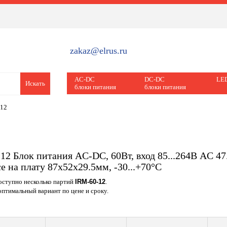
zakaz@elrus.ru
AC-DC
DC-DC
LED
Искать
блоки питания
блоки питания
-12
12 Блок питания AC-DC, 60Вт, вход 85...264В AC 47
е на плату 87x52x29.5мм, -30...+70°C
доступно несколько партий
IRM-60-12
.
птимальный вариант по цене и сроку.