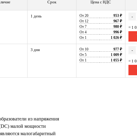
личие
Срок
Цена с НДС
От 20
953 ₽
1 день
-
От 12
967 ₽
От 7
980 ₽
= 1 
От 4
996 ₽
От 1
1 026 ₽
От 10
977 ₽
3 дня
-
От 5
1 009 ₽
От 1
1 055 ₽
= 1 
образователи из напряжения
 (DC) малой мощности
 являются малогабаритный