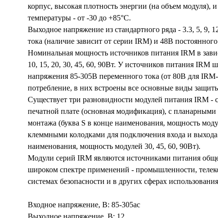
корпус, высокая плотность энергии (на объем модуля), 
температуры - от -30 до +85°С.
Выходное напряжение из стандартного ряда - 3.3, 5, 9, 1
тока (наличие зависит от серии IRM) и 48В постоянного 
Номинальная мощность источников питания IRM в зависим
10, 15, 20, 30, 45, 60, 90Вт. У источников питания IRM
напряжения 85-305В переменного тока (от 80В для IRM-
потребление, в них встроены все основные виды защит
Существует три разновидности модулей питания IRM - 
печатной плате (основная модификация), с планарными
монтажа (буква S в конце наименования, мощность модуле
клеммными колодками для подключения входа и выхода 
наименования, мощность модулей 30, 45, 60, 90Вт).
Модули серий IRM являются источниками питания общег
широком спектре применений - промышленности, телек
системах безопасности и в других сферах использования
Входное напряжение, В: 85-305ac
Выходное напряжение, В: 12