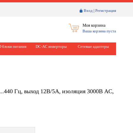
Вход
|
Регистрация
Моя корзина
Ваша корзина пуста
 блоки питания
DC-AC инверторы
Сетевые адаптеры
...440 Гц, выход 12В/5А, изоляция 3000В AC,