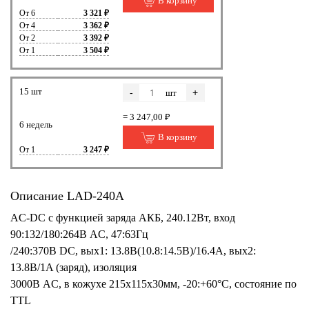
В корзину
От 6
3 321 ₽
От 4
3 362 ₽
От 2
3 392 ₽
От 1
3 504 ₽
15 шт
-
+
шт
= 3 247,00 ₽
6 недель
В корзину
От 1
3 247 ₽
Описание LAD-240A
AC-DC с функцией заряда АКБ, 240.12Вт, вход
90:132/180:264В AC, 47:63Гц
/240:370В DC, вых1: 13.8В(10.8:14.5В)/16.4A, вых2:
13.8В/1A (заряд), изоляция
3000В AC, в кожухе 215х115х30мм, -20:+60°С, состояние по
TTL