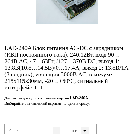
LAD-240A Блок питания AC-DC с зарядником
(ИБП постоянного тока), 240.12Вт, вход 90…
264В AC, 47…63Гц /127…370В DC, выход 1:
13.8В(10.8…14.5В)/0…17.4A, выход 2: 13.8В/1A
(Зарядник), изоляция 3000В AC, в кожухе
215х115х30мм, -20…+60°С, сигнальный
интерфейс TTL
Для заказа доступно несколько партий
LAD-240A
.
Выбирайте оптимальный вариант по цене и сроку.
29 шт
-
+
шт