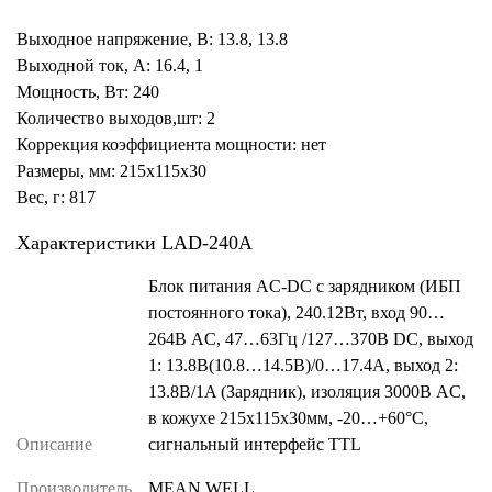
Выходное напряжение, В: 13.8, 13.8
Выходной ток, А: 16.4, 1
Мощность, Вт: 240
Количество выходов,шт: 2
Коррекция коэффициента мощности: нет
Размеры, мм: 215x115x30
Вес, г: 817
Характеристики LAD-240A
Блок питания AC-DC с зарядником (ИБП
постоянного тока), 240.12Вт, вход 90…
264В AC, 47…63Гц /127…370В DC, выход
1: 13.8В(10.8…14.5В)/0…17.4A, выход 2:
13.8В/1A (Зарядник), изоляция 3000В AC,
в кожухе 215х115х30мм, -20…+60°С,
Описание
сигнальный интерфейс TTL
Производитель
MEAN WELL