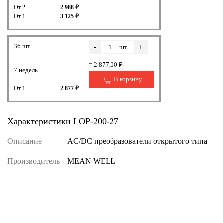
От 2
2 988 ₽
От 1
3 125 ₽
36 шт
-
+
шт
= 2 877,00 ₽
7 недель
В корзину
От 1
2 877 ₽
Характеристики LOP-200-27
Описание
AC/DC преобразователи открытого типа
Производитель
MEAN WELL