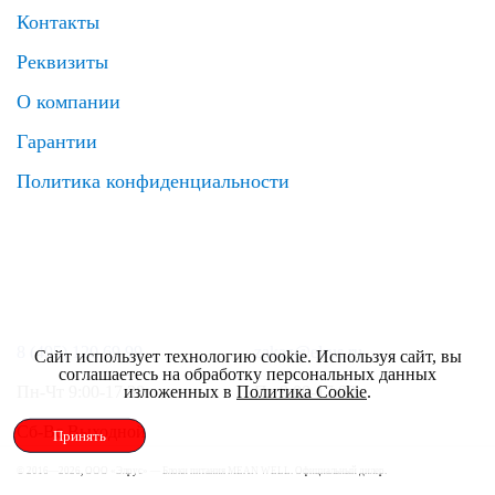
Контакты
Реквизиты
О компании
Гарантии
Политика конфиденциальности
8 (495) 120 69 99
zakaz@elrus.ru
Сайт использует технологию cookie. Используя сайт, вы
соглашаетесь на обработку персональных данных
изложенных в
Политика Cookie
.
Пн-Чт 9:00-17:30
Пт 9:00-17:00
Сб-Вс Выходной
Принять
© 2016—2026, ООО «Элрус» — Блоки питания MEAN WELL. Официальный дилер.