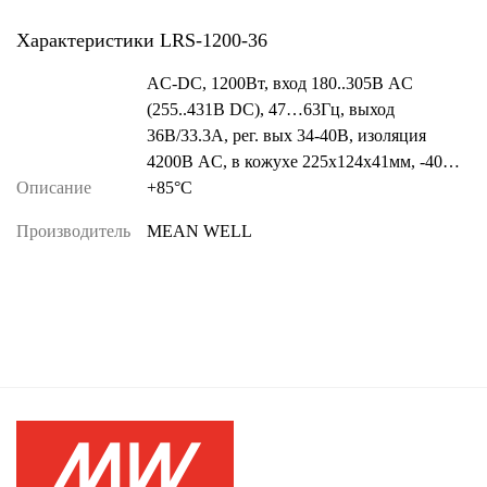
Характеристики LRS-1200-36
AC-DC, 1200Вт, вход 180..305В AC
(255..431В DC), 47…63Гц, выход
36В/33.3A, рег. вых 34-40В, изоляция
4200В AC, в кожухе 225х124х41мм, -40…
Описание
+85°С
Производитель
MEAN WELL