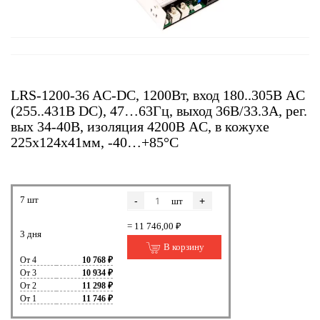
LRS-1200-36 AC-DC, 1200Вт, вход 180..305В AC
(255..431В DC), 47…63Гц, выход 36В/33.3A, рег.
вых 34-40В, изоляция 4200В AC, в кожухе
225х124х41мм, -40…+85°С
7 шт
-
+
шт
= 11 746,00 ₽
3 дня
В корзину
От 4
10 768 ₽
От 3
10 934 ₽
От 2
11 298 ₽
От 1
11 746 ₽