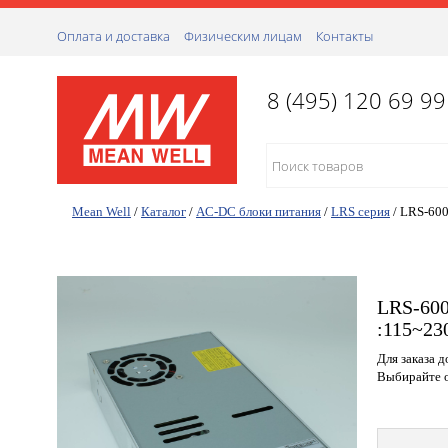
Оплата и доставка
Физическим лицам
Контакты
8 (495) 120 69 99
Mean Well
/
Каталог
/
AC-DC блоки питания
/
LRS серия
/
LRS-600
LRS-600
:115~23
Для заказа 
Выбирайте о