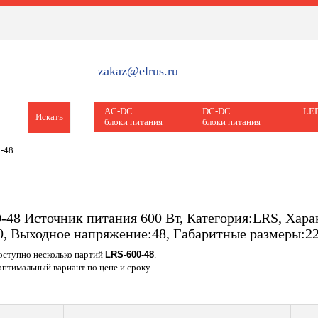
zakaz@elrus.ru
AC-DC
DC-DC
LED
Искать
блоки питания
блоки питания
-48
-48 Источник питания 600 Вт, Категория:LRS, Хара
0, Выходное напряжение:48, Габаритные размеры:2
доступно несколько партий
LRS-600-48
.
птимальный вариант по цене и сроку.