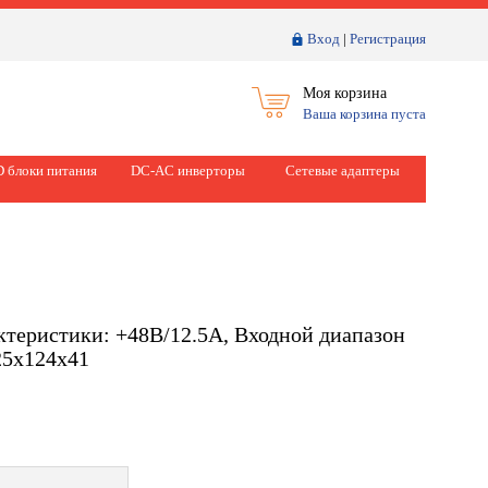
Вход
|
Регистрация
Моя корзина
Ваша корзина пуста
 блоки питания
DC-AC инверторы
Сетевые адаптеры
ктеристики: +48В/12.5A, Входной диапазон
25x124x41