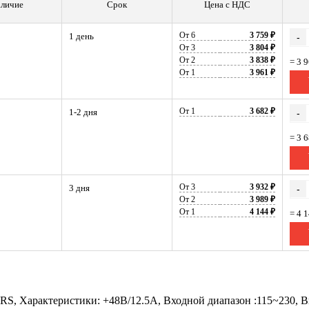
личие
Срок
Цена с НДС
От 6
3 759 ₽
1 день
-
От 3
3 804 ₽
От 2
3 838 ₽
= 3 
От 1
3 961 ₽
От 1
3 682 ₽
1-2 дня
-
= 3 
От 3
3 932 ₽
3 дня
-
От 2
3 989 ₽
От 1
4 144 ₽
= 4 
LRS, Характеристики: +48В/12.5A, Входной диапазон :115~230, 