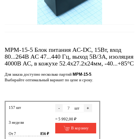
MPM-15-5 Блок питания AC-DC, 15Вт, вход
80...264В AC 47...440 Гц, выход 5В/3А, изоляция
4000В AC, в кожухе 52.4х27.2х24мм, -40...+85°C
Для заказа доступно несколько партий
MPM-15-5
.
Выбирайте оптимальный вариант по цене и сроку.
157 шт
-
+
шт
= 5 992,00 ₽
3 недели
В корзину
От 7
856 ₽