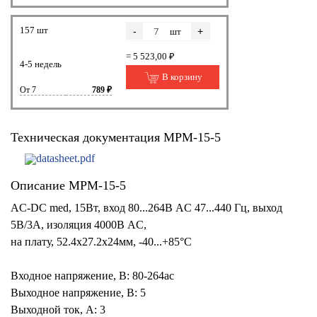
157 шт
-
+
шт
= 5 523,00 ₽
4-5 недель
В корзину
От 7
789 ₽
Техническая документация MPM-15-5
datasheet.pdf
Описание MPM-15-5
AC-DC med, 15Вт, вход 80...264В AC 47...440 Гц, выход
5В/3А, изоляция 4000В AC,
на плату, 52.4х27.2х24мм, -40...+85°C
Входное напряжение, В: 80-264ac
Выходное напряжение, В: 5
Выходной ток, А: 3