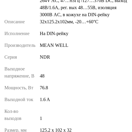
264V AC, 47…63Гц /127…370В DC, выход
48В/1.6A, рег. вых 48…55В, изоляция
3000В AC, в кожухе на DIN-рейку
Описание
32х125.2х102мм, -20…+60°С
Исполнение
На DIN-рейку
Производитель
MEAN WELL
Серия
NDR
Выходное
напряжение, В
48
Мощность, Вт
76.8
Выходной ток
1.6 A
Кол-во
выходов
1
Размер, мм
125.2 х 102 х 32