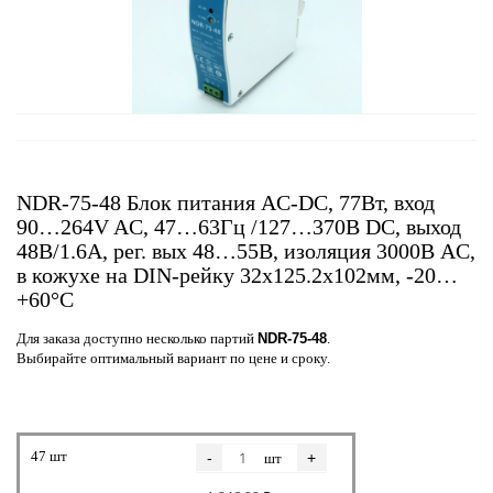
NDR-75-48 Блок питания AC-DC, 77Вт, вход
90…264V AC, 47…63Гц /127…370В DC, выход
48В/1.6A, рег. вых 48…55В, изоляция 3000В AC,
в кожухе на DIN-рейку 32х125.2х102мм, -20…
+60°С
Для заказа доступно несколько партий
NDR-75-48
.
Выбирайте оптимальный вариант по цене и сроку.
47 шт
-
+
шт