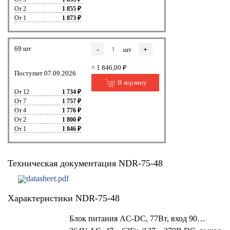
От 2
1 855 ₽
От 1
1 873 ₽
69 шт
-
+
шт
= 1 846,00 ₽
Поступит 07.09.2026
В корзину
От 12
1 734 ₽
От 7
1 757 ₽
От 4
1 776 ₽
От 2
1 800 ₽
От 1
1 846 ₽
Техническая документация NDR-75-48
datasheet.pdf
Характеристики NDR-75-48
Блок питания AC-DC, 77Вт, вход 90…