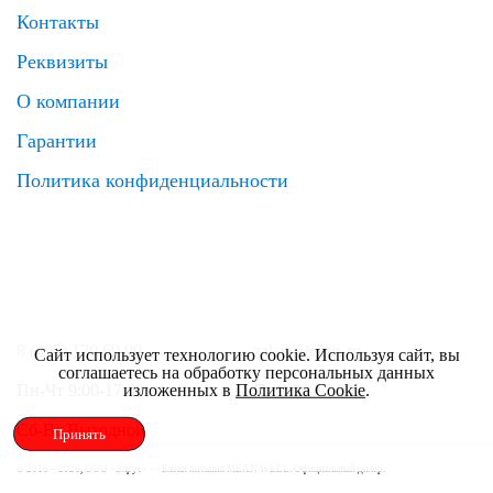
Контакты
Реквизиты
О компании
Гарантии
Политика конфиденциальности
8 (495) 120 69 99
zakaz@elrus.ru
Сайт использует технологию cookie. Используя сайт, вы
соглашаетесь на обработку персональных данных
изложенных в
Политика Cookie
.
Пн-Чт 9:00-17:30
Пт 9:00-17:00
Сб-Вс Выходной
Принять
© 2016—2026, ООО «Элрус» — Блоки питания MEAN WELL. Официальный дилер.