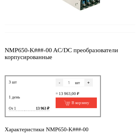
NMP650-K###-00 AC/DC преобразователи
корпусированные
3 шт
-
+
шт
= 13 963,00 ₽
1 день
В корзину
От 1
13 963 ₽
Характеристики NMP650-K###-00