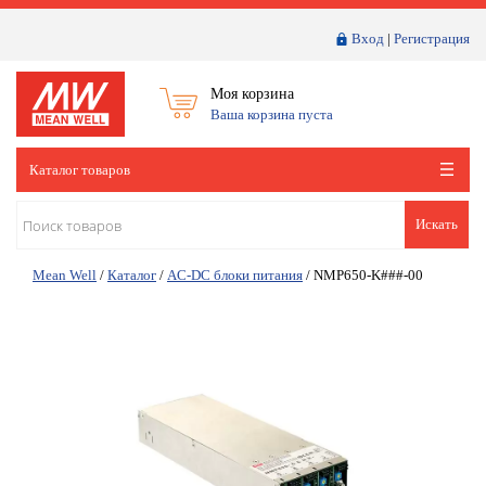
Вход
|
Регистрация
Моя корзина
Ваша корзина пуста
Каталог товаров
Искать
Mean Well
/
Каталог
/
AC-DC блоки питания
/
NMP650-K###-00