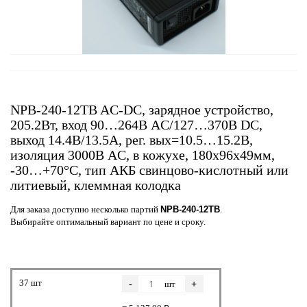
NPB-240-12TB AC-DC, зарядное устройство,
205.2Вт, вход 90…264В AC/127…370В DC,
выход 14.4В/13.5А, рег. вых=10.5…15.2В,
изоляция 3000В AC, в кожухе, 180х96х49мм,
-30…+70°С, тип АКБ свинцово-кислотный или
литиевый, клеммная колодка
Для заказа доступно несколько партий
NPB-240-12TB
.
Выбирайте оптимальный вариант по цене и сроку.
37 шт
-
+
шт