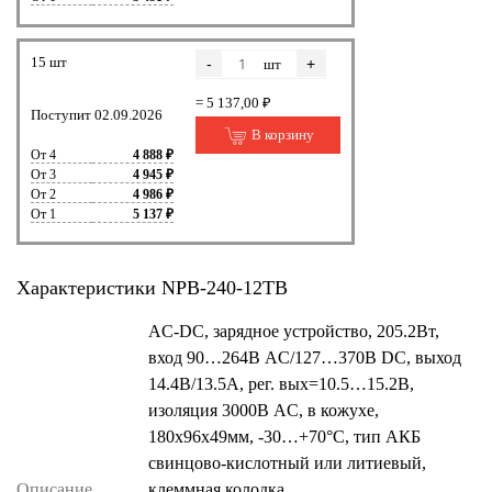
15 шт
-
+
шт
= 5 137,00 ₽
Поступит 02.09.2026
В корзину
От 4
4 888 ₽
От 3
4 945 ₽
От 2
4 986 ₽
От 1
5 137 ₽
Характеристики NPB-240-12TB
AC-DC, зарядное устройство, 205.2Вт,
вход 90…264В AC/127…370В DC, выход
14.4В/13.5А, рег. вых=10.5…15.2В,
изоляция 3000В AC, в кожухе,
180х96х49мм, -30…+70°С, тип АКБ
свинцово-кислотный или литиевый,
Описание
клеммная колодка