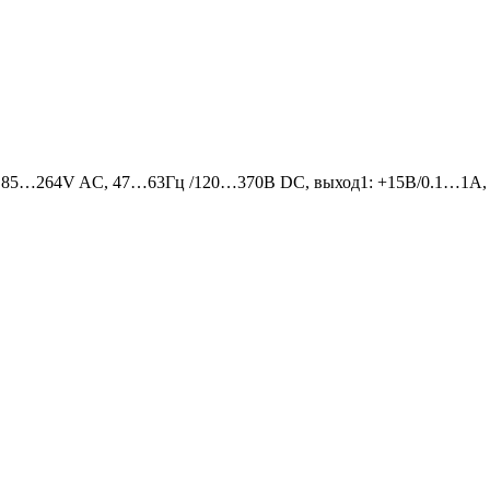
д 85…264V AC, 47…63Гц /120…370В DC, выход1: +15В/0.1…1A, в