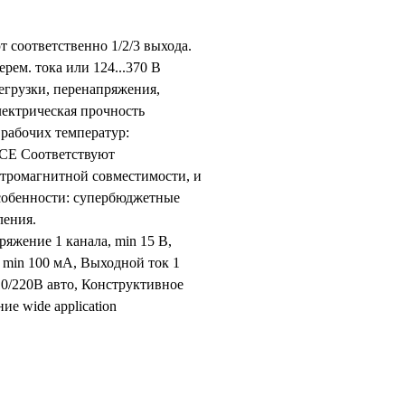
 соответственно 1/2/3 выхода.
рем. тока или 124...370 В
регрузки, перенапряжения,
лектрическая прочность
 рабочих температур:
 CE Cоответствуют
ктромагнитной совместимости, и
собенности: супербюджетные
ления.
ряжение 1 канала, min 15 В,
 min 100 мА, Выходной ток 1
10/220В авто, Конструктивное
е wide application