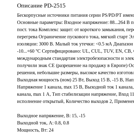
Описание PD-2515
Бескорпусные источники питания серии PS/PD/PT имеют
Основные параметры: Входное напряжение: 88...264 В пе
пост. тока Комплекс защит: от короткого замыкания, пе
перегрева Ограничение пускового тока, мягкий старт Э
изоляции: 3000 В. Малый ток утечки: <0.5 мА Диапазон
-10...+60 °C Сертифицировано: UL, CUL, TUV, EN, CB,
международным стандартам электробезопасности и эле
получили знак CE (разрешение на продажу в Европе) О
решения, небольшие размеры, высокое качество изготов
Выходная мощность (ном) 25 Вт, Выход 15 В, -15 В, Нап
Напряжение 1 канала, max 15 В, Выходной ток 1 канала,
канала, max 1 А, Тип стабилизации напряжение, Вход 1
исполнение открытый, Количество выходов 2, Применени
Выходное напряжение, В: 15, -15
Выходной ток, А: 0.8, 0.8
Мощность, Вт: 24