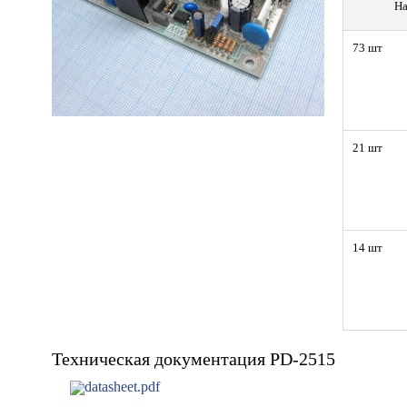
На
73 шт
21 шт
14 шт
Техническая документация PD-2515
datasheet.pdf