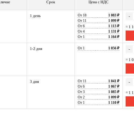
личие
Срок
Цена с НДС
От 18
1 083 ₽
1 день
-
От 11
1 099 ₽
От 6
1 113 ₽
= 1 
От 4
1 131 ₽
От 1
1 164 ₽
От 1
1 056 ₽
1-2 дня
-
= 1 
От 11
1 041 ₽
3 дня
-
От 6
1 067 ₽
От 3
1 085 ₽
= 1 
От 2
1 099 ₽
От 1
1 110 ₽