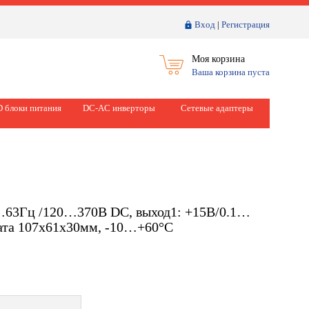
Вход
|
Регистрация
Моя корзина
Ваша корзина пуста
 блоки питания
DC-AC инверторы
Сетевые адаптеры
7…63Гц /120…370В DC, выход1: +15В/0.1…
лата 107х61х30мм, -10…+60°С