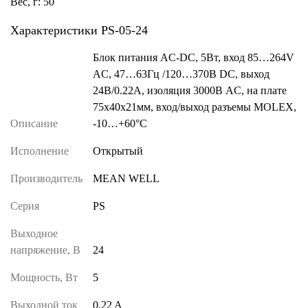
Вес, г: 50
Характеристики PS-05-24
Блок питания AC-DC, 5Вт, вход 85…264V
AC, 47…63Гц /120…370В DC, выход
24В/0.22A, изоляция 3000В AC, на плате
75х40х21мм, вход/выход разъемы MOLEX,
Описание
-10…+60°С
Исполнение
Открытый
Производитель
MEAN WELL
Серия
PS
Выходное
напряжение, В
24
Мощность, Вт
5
Выходной ток
0.22 A