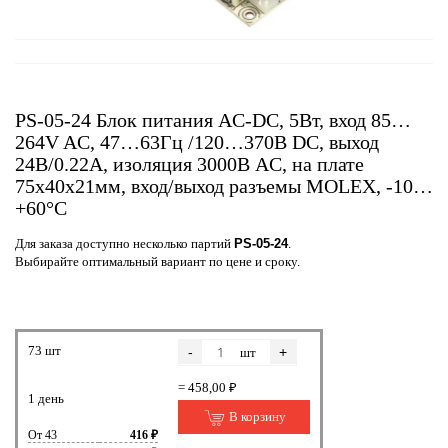
PS-05-24 Блок питания AC-DC, 5Вт, вход 85…
264V AC, 47…63Гц /120…370В DC, выход
24В/0.22A, изоляция 3000В AC, на плате
75х40х21мм, вход/выход разъемы MOLEX, -10…
+60°С
Для заказа доступно несколько партий
PS-05-24
.
Выбирайте оптимальный вариант по цене и сроку.
73 шт
-
+
шт
= 458,00 ₽
1 день
В корзину
От 43
416 ₽