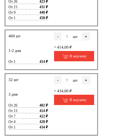
От 26
423 ₽
От 15
431 ₽
От 9
440 ₽
От 1
458 ₽
460 шт
-
+
шт
= 414,00 ₽
1-2 дня
В корзину
От 1
414 ₽
32 шт
-
+
шт
= 434,00 ₽
3 дня
В корзину
От 26
402 ₽
От 13
414 ₽
От 7
422 ₽
От 4
428 ₽
От 1
434 ₽