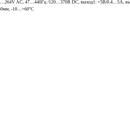
85…264V AC, 47…440Гц /120…370В DC, выход1: +5В/0.4…5A, вых
х30мм, -10…+60°С