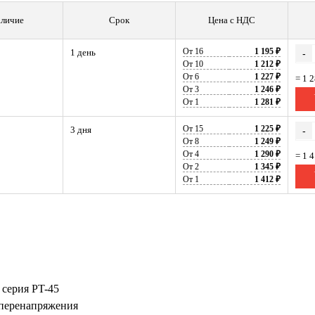
личие
Срок
Цена с НДС
От 16
1 195 ₽
1 день
-
От 10
1 212 ₽
От 6
1 227 ₽
= 1 
От 3
1 246 ₽
От 1
1 281 ₽
От 15
1 225 ₽
3 дня
-
От 8
1 249 ₽
От 4
1 290 ₽
= 1 
От 2
1 345 ₽
От 1
1 412 ₽
 серия PT-45
, перенапряжения