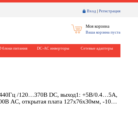
Вход
|
Регистрация
Моя корзина
Ваша корзина пуста
 блоки питания
DC-AC инверторы
Сетевые адаптеры
440Гц /120…370В DC, выход1: +5В/0.4…5A,
000В AC, открытая плата 127х76х30мм, -10…