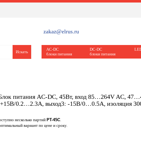
zakaz@elrus.ru
AC-DC
DC-DC
LED
Искать
блоки питания
блоки питания
Блок питания AC-DC, 45Вт, вход 85…264V AC, 47…
 +15В/0.2…2.3A, выход3: -15В/0…0.5A, изоляция 3
доступно несколько партий
PT-45C
.
птимальный вариант по цене и сроку.