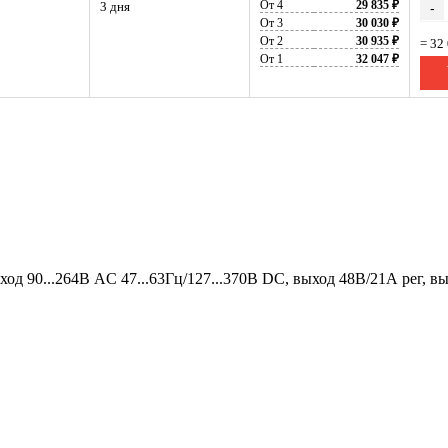
От 4
29 835 ₽
3 дня
-
От 3
30 030 ₽
От 2
30 935 ₽
= 32
От 1
32 047 ₽
од 90...264В AC 47...63Гц/127...370В DC, выход 48В/21А рег, вы