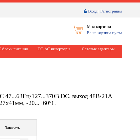
Вход
|
Регистрация
Моя корзина
Ваша корзина пуста
 блоки питания
DC-AC инверторы
Сетевые адаптеры
C 47...63Гц/127...370В DC, выход 48В/21А
127х41мм, -20...+60°С
Заказать