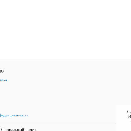
ЛЮ
авка
С
фиденциальности
И
Официальный дилер.