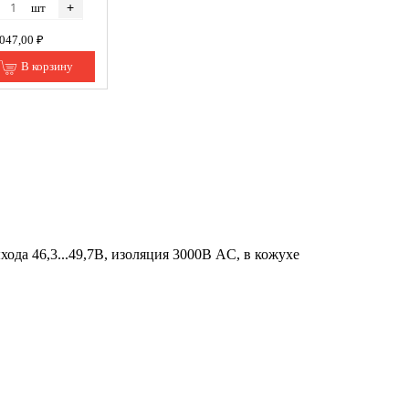
+
шт
 047,00 ₽
В корзину
хода 46,3...49,7В, изоляция 3000В AC, в кожухе