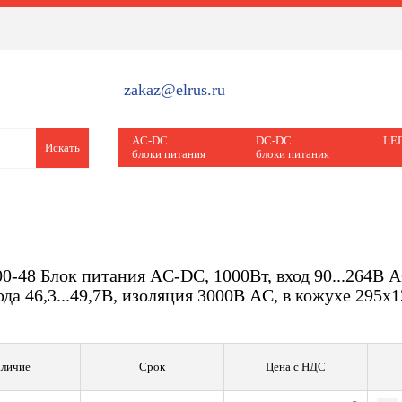
zakaz@elrus.ru
AC-DC
DC-DC
LED
Искать
блоки питания
блоки питания
0-48 Блок питания AC-DC, 1000Вт, вход 90...264В A
ода 46,3...49,7В, изоляция 3000В AC, в кожухе 295х
личие
Срок
Цена с НДС