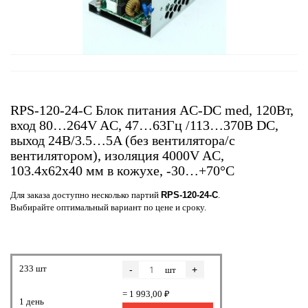
RPS-120-24-C Блок питания AC-DC med, 120Вт,
вход 80…264V AC, 47…63Гц /113…370В DC,
выход 24В/3.5…5A (без вентилятора/с
вентилятором), изоляция 4000V AC,
103.4x62х40 мм в кожухе, -30…+70°С
Для заказа доступно несколько партий
RPS-120-24-C
.
Выбирайте оптимальный вариант по цене и сроку.
233 шт
-
+
шт
= 1 993,00 ₽
1 день