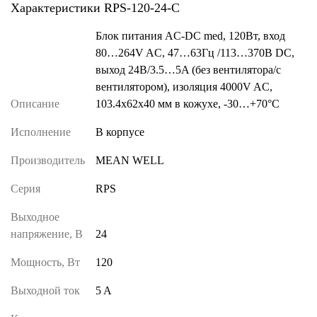
Характеристики RPS-120-24-C
Блок питания AC-DC med, 120Вт, вход
80…264V AC, 47…63Гц /113…370В DC,
выход 24В/3.5…5A (без вентилятора/с
вентилятором), изоляция 4000V AC,
Описание
103.4x62х40 мм в кожухе, -30…+70°С
Исполнение
В корпусе
Производитель
MEAN WELL
Серия
RPS
Выходное
напряжение, В
24
Мощность, Вт
120
Выходной ток
5 A