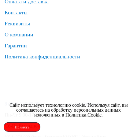
Оплата и доставка
Контакты
Реквизиты
О компании
Гарантии
Политика конфиденциальности
8 (495) 120 69 99
zakaz@elrus.ru
Сайт использует технологию cookie. Используя сайт, вы
соглашаетесь на обработку персональных данных
изложенных в
Политика Cookie
.
Пн-Чт 9:00-17:30
Пт 9:00-17:00
Сб-Вс Выходной
Принять
© 2016—2026, ООО «Элрус» — Блоки питания MEAN WELL. Официальный дилер.