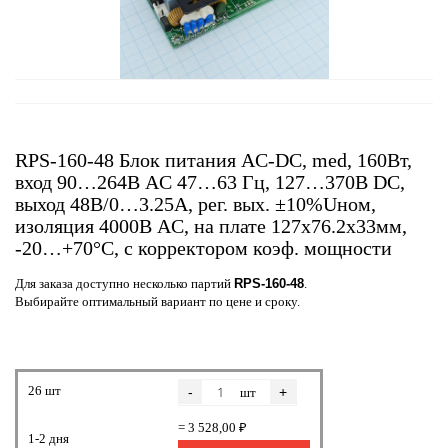
RPS-160-48 Блок питания AC-DC, med, 160Вт,
вход 90…264В AC 47…63 Гц, 127…370B DC,
выход 48В/0…3.25А, рег. вых. ±10%Uном,
изоляция 4000В AC, на плате 127х76.2х33мм,
-20…+70°С, с корректором коэф. мощности
Для заказа доступно несколько партий
RPS-160-48
.
Выбирайте оптимальный вариант по цене и сроку.
26 шт
-
+
шт
= 3 528,00 ₽
1-2 дня