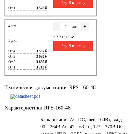
В корзину
От 1
3 528 ₽
4 шт
-
+
шт
= 3 713,00 ₽
3 дня
В корзину
От 4
3 587 ₽
От 3
3 639 ₽
От 2
3 680 ₽
От 1
3 713 ₽
Техническая документация RPS-160-48
datasheet.pdf
Характеристики RPS-160-48
Блок питания AC-DC, med, 160Вт, вход
90…264В AC 47…63 Гц, 127…370B DC,
выход 48В/0…3.25А, рег. вых. ±10%Uном,