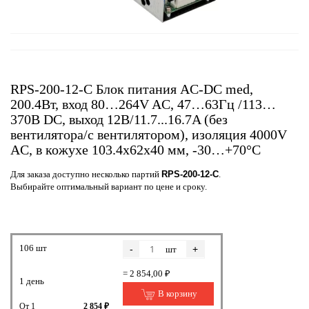
RPS-200-12-C Блок питания AC-DC med,
200.4Вт, вход 80…264V AC, 47…63Гц /113…
370В DC, выход 12В/11.7...16.7A (без
вентилятора/с вентилятором), изоляция 4000V
AC, в кожухе 103.4х62х40 мм, -30…+70°С
Для заказа доступно несколько партий
RPS-200-12-C
.
Выбирайте оптимальный вариант по цене и сроку.
106 шт
-
+
шт
= 2 854,00 ₽
1 день
В корзину
От 1
2 854 ₽