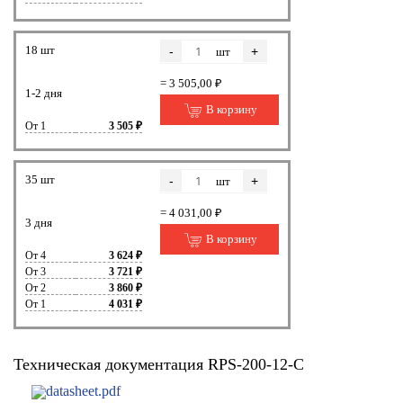
18 шт
-
+
шт
= 3 505,00 ₽
1-2 дня
В корзину
От 1
3 505 ₽
35 шт
-
+
шт
= 4 031,00 ₽
3 дня
В корзину
От 4
3 624 ₽
От 3
3 721 ₽
От 2
3 860 ₽
От 1
4 031 ₽
Техническая документация RPS-200-12-C
datasheet.pdf