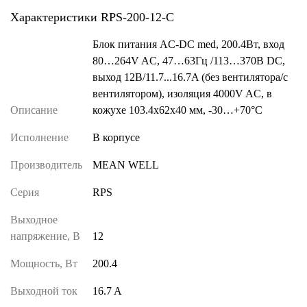
Характеристики RPS-200-12-C
Блок питания AC-DC med, 200.4Вт, вход
80…264V AC, 47…63Гц /113…370В DC,
выход 12В/11.7...16.7A (без вентилятора/с
вентилятором), изоляция 4000V AC, в
Описание
кожухе 103.4х62х40 мм, -30…+70°С
Исполнение
В корпусе
Производитель
MEAN WELL
Серия
RPS
Выходное
напряжение, В
12
Мощность, Вт
200.4
Выходной ток
16.7 A