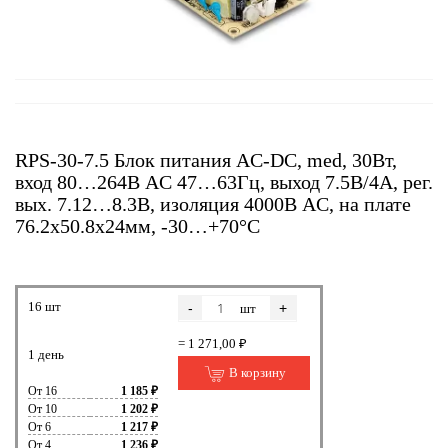
RPS-30-7.5 Блок питания AC-DC, med, 30Вт,
вход 80…264В AC 47…63Гц, выход 7.5В/4А, рег.
вых. 7.12…8.3В, изоляция 4000В AC, на плате
76.2х50.8х24мм, -30…+70°С
16 шт
-
+
шт
= 1 271,00 ₽
1 день
В корзину
От 16
1 185 ₽
От 10
1 202 ₽
От 6
1 217 ₽
От 4
1 236 ₽