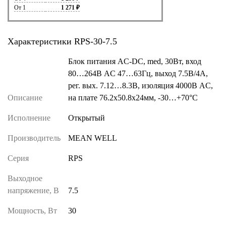
От 1
1 271 ₽
Характеристики RPS-30-7.5
Блок питания AC-DC, med, 30Вт, вход
80…264В AC 47…63Гц, выход 7.5В/4А,
рег. вых. 7.12…8.3В, изоляция 4000В AC,
Описание
на плате 76.2х50.8х24мм, -30…+70°С
Исполнение
Открытый
Производитель
MEAN WELL
Серия
RPS
Выходное
напряжение, В
7.5
Мощность, Вт
30