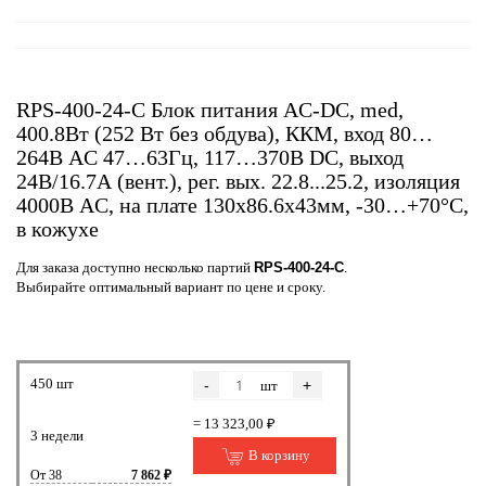
RPS-400-24-C Блок питания AC-DC, med,
400.8Вт (252 Вт без обдува), ККМ, вход 80…
264В AC 47…63Гц, 117…370B DC, выход
24В/16.7А (вент.), рег. вых. 22.8...25.2, изоляция
4000В AC, на плате 130х86.6х43мм, -30…+70°С,
в кожухе
Для заказа доступно несколько партий
RPS-400-24-C
.
Выбирайте оптимальный вариант по цене и сроку.
450 шт
-
+
шт
= 13 323,00 ₽
3 недели
В корзину
От 38
7 862 ₽