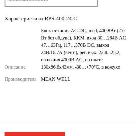
Характеристики RPS-400-24-C
Блок питания AC-DC, med, 400.8Вт (252
Вт без обдува), ККМ, вход 80…264В AC
47…63Гц, 117…370B DC, выход
24В/16.7А (вент.), рег. вых. 22.8...25.2,
изоляция 4000В AC, на плате
Описание
130х86.6х43мм, -30…+70°С, в кожухе
Производитель
MEAN WELL