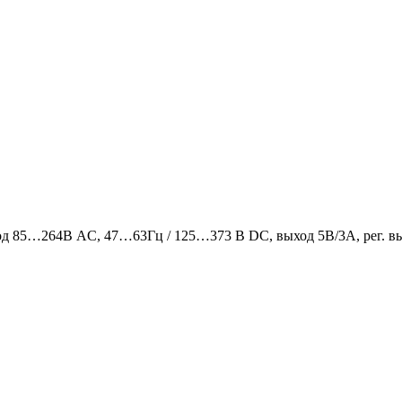
од 85…264В AC, 47…63Гц / 125…373 В DC, выход 5В/3A, рег. вы