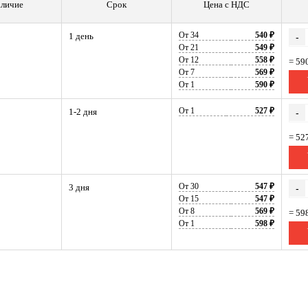
личие
Срок
Цена с НДС
От 34
540 ₽
1 день
-
От 21
549 ₽
От 12
558 ₽
= 59
От 7
569 ₽
От 1
590 ₽
От 1
527 ₽
1-2 дня
-
= 52
От 30
547 ₽
3 дня
-
От 15
547 ₽
От 8
569 ₽
= 59
От 1
598 ₽