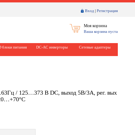
Вход
|
Регистрация
Моя корзина
Ваша корзина пуста
 блоки питания
DC-AC инверторы
Сетевые адаптеры
63Гц / 125…373 В DC, выход 5В/3A, рег. вых
-20…+70°С