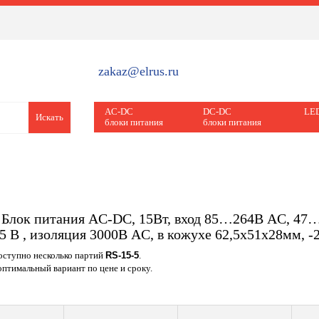
zakaz@elrus.ru
AC-DC
DC-DC
LED
Искать
блоки питания
блоки питания
 Блок питания AC-DC, 15Вт, вход 85…264В AC, 47…
5 В , изоляция 3000В AC, в кожухе 62,5х51х28мм, 
доступно несколько партий
RS-15-5
.
птимальный вариант по цене и сроку.