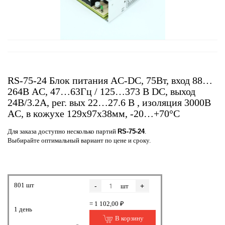
RS-75-24 Блок питания AC-DC, 75Вт, вход 88…
264В AC, 47…63Гц / 125…373 В DC, выход
24В/3.2A, рег. вых 22…27.6 В , изоляция 3000В
AC, в кожухе 129х97х38мм, -20…+70°С
Для заказа доступно несколько партий
RS-75-24
.
Выбирайте оптимальный вариант по цене и сроку.
801 шт
-
+
шт
= 1 102,00 ₽
1 день
В корзину