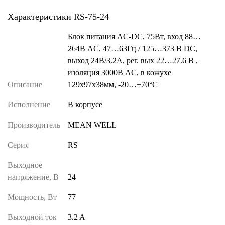
Характеристики RS-75-24
Блок питания AC-DC, 75Вт, вход 88…
264В AC, 47…63Гц / 125…373 В DC,
выход 24В/3.2A, рег. вых 22…27.6 В ,
изоляция 3000В AC, в кожухе
Описание
129х97х38мм, -20…+70°С
Исполнение
В корпусе
Производитель
MEAN WELL
Серия
RS
Выходное
напряжение, В
24
Мощность, Вт
77
Выходной ток
3.2 A