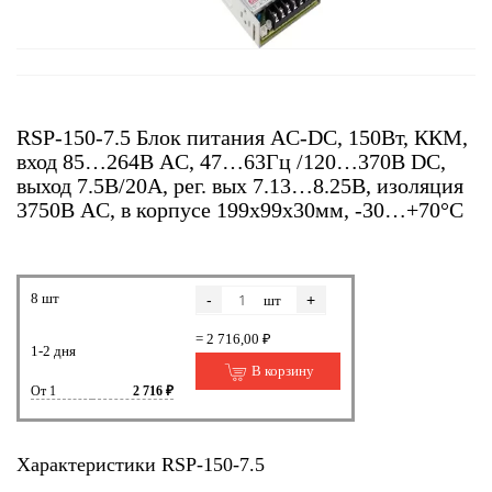
RSP-150-7.5 Блок питания AC-DC, 150Вт, ККМ,
вход 85…264В AC, 47…63Гц /120…370В DC,
выход 7.5В/20A, рег. вых 7.13…8.25В, изоляция
3750В AC, в корпусе 199х99х30мм, -30…+70°С
8 шт
-
+
шт
= 2 716,00 ₽
1-2 дня
В корзину
От 1
2 716 ₽
Характеристики RSP-150-7.5