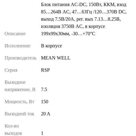
Блок питания AC-DC, 150Вт, ККМ, вход
85…264В AC, 47…63Гц /120…370В DC,
выход 7.5В/20A, рег. вых 7.13…8.25В,
изоляция 3750В AC, в корпусе
Описание
199х99х30мм, -30…+70°С
Исполнение
В корпусе
Производитель
MEAN WELL
Серия
RSP
Выходное
напряжение, В
7.5
Мощность, Вт
150
Выходной ток
20 A
Кол-во
выходов
1