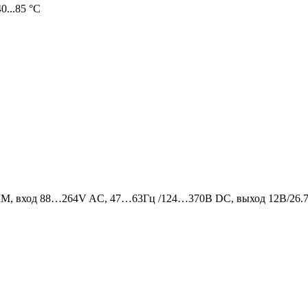
0...85 °C
М, вход 88…264V AC, 47…63Гц /124…370В DC, выход 12В/26.7A,