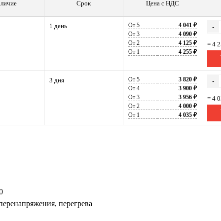
личие
Срок
Цена с НДС
От 5
4 041 ₽
1 день
-
От 3
4 090 ₽
От 2
4 125 ₽
= 4 
От 1
4 255 ₽
От 5
3 820 ₽
3 дня
-
От 4
3 900 ₽
От 3
3 956 ₽
= 4 
От 2
4 000 ₽
От 1
4 035 ₽
0
 перенапряжения, перегрева