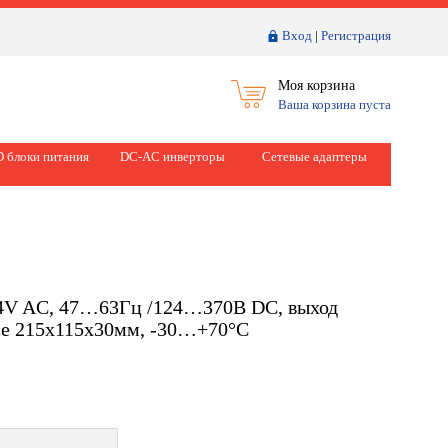
Вход
|
Регистрация
Моя корзина
Ваша корзина пуста
 блоки питания
DC-AC инверторы
Сетевые адаптеры
64V AC, 47…63Гц /124…370В DC, выход
усе 215х115х30мм, -30…+70°С