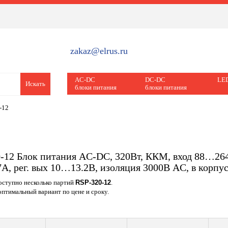
zakaz@elrus.ru
AC-DC
DC-DC
LED
Искать
блоки питания
блоки питания
-12
-12 Блок питания AC-DC, 320Вт, ККМ, вход 88…2
7A, рег. вых 10…13.2В, изоляция 3000В AC, в корп
доступно несколько партий
RSP-320-12
.
птимальный вариант по цене и сроку.