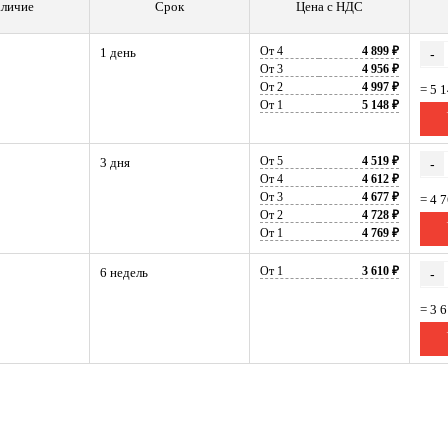
личие
Срок
Цена с НДС
От 4
4 899 ₽
1 день
-
От 3
4 956 ₽
От 2
4 997 ₽
= 5 
От 1
5 148 ₽
От 5
4 519 ₽
3 дня
-
От 4
4 612 ₽
От 3
4 677 ₽
= 4 
От 2
4 728 ₽
От 1
4 769 ₽
От 1
3 610 ₽
6 недель
-
= 3 