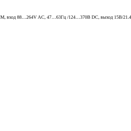
М, вход 88…264V AC, 47…63Гц /124…370В DC, выход 15В/21.4A,