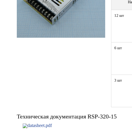
На
12 шт
6 шт
3 шт
Техническая документация RSP-320-15
datasheet.pdf