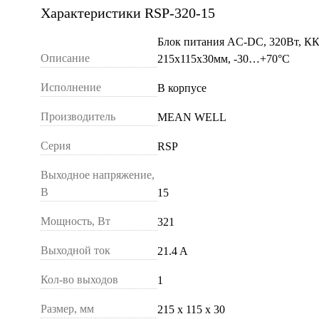
Характеристики RSP-320-15
Блок питания AC-DC, 320Вт, КК
Описание
215х115х30мм, -30…+70°С
Исполнение
В корпусе
Производитель
MEAN WELL
Серия
RSP
Выходное напряжение,
В
15
Мощность, Вт
321
Выходной ток
21.4 A
Кол-во выходов
1
Размер, мм
215 х 115 х 30