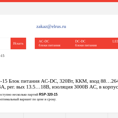
zakaz@elrus.ru
AC-DC
DC-DC
LED
Искать
блоки питания
блоки питания
-15
-15 Блок питания AC-DC, 320Вт, ККМ, вход 88…2
4A, рег. вых 13.5…18В, изоляция 3000В AC, в корп
доступно несколько партий
RSP-320-15
.
птимальный вариант по цене и сроку.