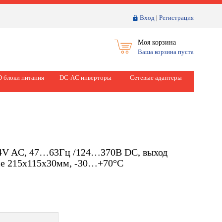
Вход
|
Регистрация
Моя корзина
Ваша корзина пуста
 блоки питания
DC-AC инверторы
Сетевые адаптеры
64V AC, 47…63Гц /124…370В DC, выход
усе 215х115х30мм, -30…+70°С