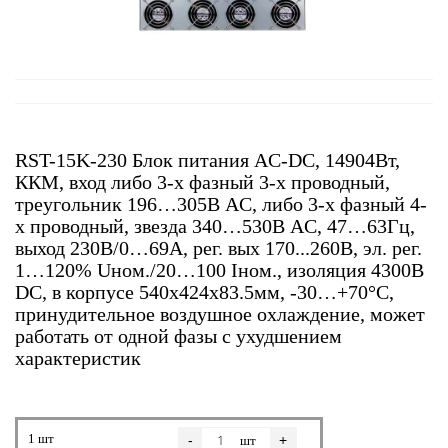
RST-15K-230 Блок питания AC-DC, 14904Вт,
ККМ, вход либо 3-х фазный 3-х проводный,
треугольник 196…305В AC, либо 3-х фазный 4-
х проводный, звезда 340…530В AC, 47…63Гц,
выход 230В/0…69A, рег. вых 170...260В, эл. рег.
1…120% Uном./20…100 Iном., изоляция 4300В
DC, в корпусе 540х424х83.5мм, -30…+70°С,
принудительное воздушное охлаждение, может
работать от одной фазы с ухудшением
характеристик
1 шт
-
+
шт