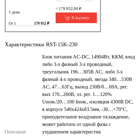
= 179 952,00 ₽
1 день
В корзину
От 1
179 952 ₽
Характеристики RST-15K-230
Блок питания AC-DC, 14904Вт, ККМ, вход
либо 3-х фазный 3-х проводный,
треугольник 196…305В AC, либо 3-х
фазный 4-х проводный, звезда 340…530В
AC, 47…63Гц, выход 230В/0…69A, рег.
вых 170...260В, эл. рег. 1…120%
Uном./20…100 Iном., изоляция 4300В DC,
в корпусе 540х424х83.5мм, -30…+70°С,
принудительное воздушное охлаждение,
может работать от одной фазы с
Описание
ухудшением характеристик