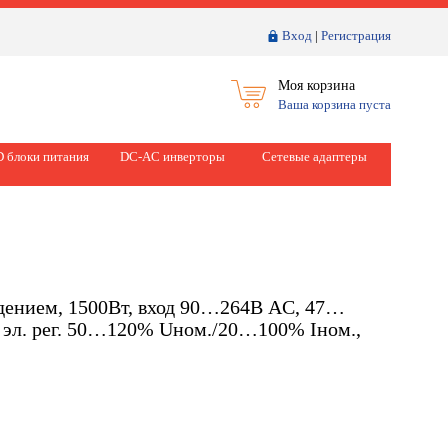
Вход
|
Регистрация
Моя корзина
Ваша корзина пуста
 блоки питания
DC-AC инверторы
Сетевые адаптеры
дением, 1500Вт, вход 90…264В AC, 47…
 эл. рег. 50…120% Uном./20…100% Iном.,