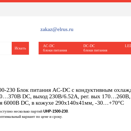
zakaz@elrus.ru
AC-DC
DC-DC
LED
Искать
блоки питания
блоки питания
0-230 Блок питания AC-DC с кондуктивным охлаж
0…370В DC, выход 230В/6.52A, рег. вых 170…260В,
я 6000В DC, в кожухе 290х140х41мм, -30…+70°С
доступно несколько партий
UHP-1500-230
.
птимальный вариант по цене и сроку.