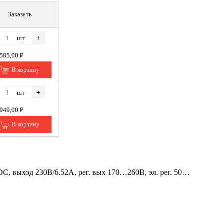
Заказать
+
шт
 585,00 ₽
В корзину
+
шт
 949,00 ₽
В корзину
 выход 230В/6.52A, рег. вых 170…260В, эл. рег. 50…