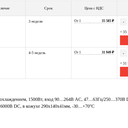
личие
Срок
Цена с НДС
От 1
35 585 ₽
3 недели
-
= 35
От 1
31 949 ₽
4-5 недель
-
= 31
охлаждением, 1500Вт, вход 90…264В AC, 47…63Гц/250…370В DC,
 6000В DC, в кожухе 290х140х41мм, -30…+70°С