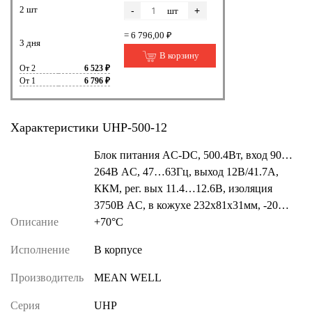
2 шт
-
+
шт
= 6 796,00 ₽
3 дня
В корзину
От 2
6 523 ₽
От 1
6 796 ₽
Характеристики UHP-500-12
Блок питания AC-DC, 500.4Вт, вход 90…
264В AC, 47…63Гц, выход 12В/41.7A,
ККМ, рег. вых 11.4…12.6В, изоляция
3750В AC, в кожухе 232х81х31мм, -20…
Описание
+70°С
Исполнение
В корпусе
Производитель
MEAN WELL
Серия
UHP