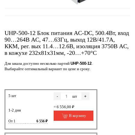
UHP-500-12 Блок питания AC-DC, 500.4Вт, вход
90…264В AC, 47…63Гц, выход 12В/41.7A,
ККМ, рег. вых 11.4…12.6В, изоляция 3750В AC,
в кожухе 232х81х31мм, -20…+70°С
Для заказа доступно несколько партий
UHP-500-12
.
Выбирайте оптимальный вариант по цене и сроку.
5 шт
-
+
шт
= 6 556,00 ₽
1-2 дня
В корзину
От 1
6 556 ₽