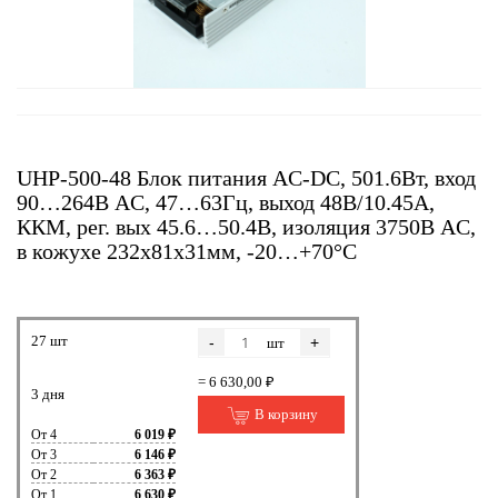
UHP-500-48 Блок питания AC-DC, 501.6Вт, вход
90…264В AC, 47…63Гц, выход 48В/10.45A,
ККМ, рег. вых 45.6…50.4В, изоляция 3750В AC,
в кожухе 232х81х31мм, -20…+70°С
27 шт
-
+
шт
= 6 630,00 ₽
3 дня
В корзину
От 4
6 019 ₽
От 3
6 146 ₽
От 2
6 363 ₽
От 1
6 630 ₽