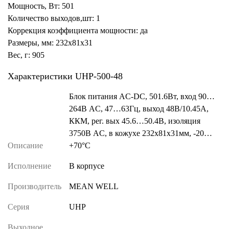
Мощность, Вт: 501
Количество выходов,шт: 1
Коррекция коэффициента мощности: да
Размеры, мм: 232x81x31
Вес, г: 905
Характеристики UHP-500-48
Блок питания AC-DC, 501.6Вт, вход 90…
264В AC, 47…63Гц, выход 48В/10.45A,
ККМ, рег. вых 45.6…50.4В, изоляция
3750В AC, в кожухе 232х81х31мм, -20…
Описание
+70°С
Исполнение
В корпусе
Производитель
MEAN WELL
Серия
UHP
Выходное