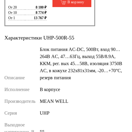
В корзину
От 20
8 180 ₽
От 10
8 774 ₽
От 1
13 767 ₽
Характеристики UHP-500R-55
Блок питания AC-DC, 500Вт, вход 90…
264В AC, 47…63Гц, выход 55В/8.9A,
ККМ, рег. вых 45…58В, изоляция 3750В
AC, в кожухе 232х81х31мм, -20…+70°С,
Описание
резерв питания
Исполнение
В корпусе
Производитель
MEAN WELL
Серия
UHP
Выходное
напряжение, В
55