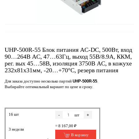
UHP-500R-55 Блок питания AC-DC, 500Вт, вход
90…264В AC, 47…63Гц, выход 55В/8.9A, ККМ,
рег. вых 45…58В, изоляция 3750В AC, в кожухе
232х81х31мм, -20…+70°С, резерв питания
Для заказа доступно несколько партий
UHP-500R-55
.
Выбирайте оптимальный вариант по цене и сроку.
16 шт
-
+
шт
= 8 167,00 ₽
3 недели
В корзину