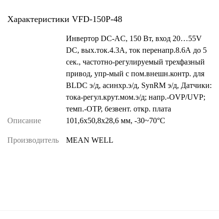
Характеристики VFD-150P-48
Инвертор DC-AC, 150 Вт, вход 20…55V
DC, вых.ток.4.3А, ток перенапр.8.6А до 5
сек., частотно-регулируемый трехфазный
привод, упр-мый с пом.внешн.контр. для
BLDC э/д, асинхр.э/д, SynRM э/д, Датчики:
тока-регул.крут.мом.э/д; напр.-OVP/UVP;
темп.-OTP, безвент. откр. плата
Описание
101,6х50,8х28,6 мм, -30~70°С
Производитель
MEAN WELL