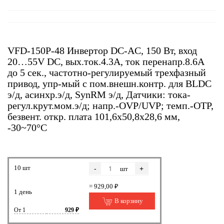
VFD-150P-48 Инвертор DC-AC, 150 Вт, вход
20…55V DC, вых.ток.4.3А, ток перенапр.8.6А
до 5 сек., частотно-регулируемый трехфазный
привод, упр-мый с пом.внешн.контр. для BLDC
э/д, асинхр.э/д, SynRM э/д, Датчики: тока-
регул.крут.мом.э/д; напр.-OVP/UVP; темп.-OTP,
безвент. откр. плата 101,6х50,8х28,6 мм,
-30~70°С
10 шт
-
+
шт
= 929,00 ₽
1 день
В корзину
От 1
929 ₽