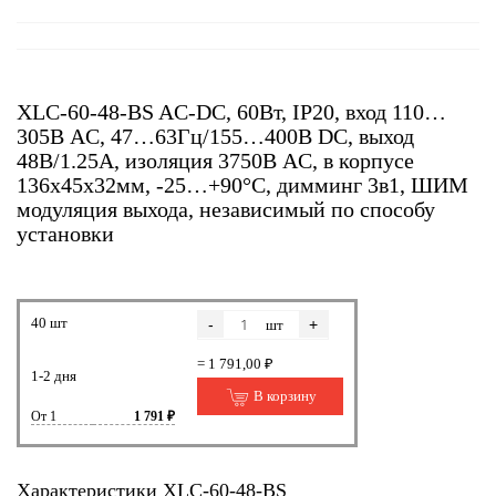
XLC-60-48-BS AC-DC, 60Вт, IP20, вход 110…
305В AC, 47…63Гц/155…400В DC, выход
48В/1.25А, изоляция 3750В AC, в корпусе
136х45х32мм, -25…+90°С, димминг 3в1, ШИМ
модуляция выхода, независимый по способу
установки
40 шт
-
+
шт
= 1 791,00 ₽
1-2 дня
В корзину
От 1
1 791 ₽
Характеристики XLC-60-48-BS