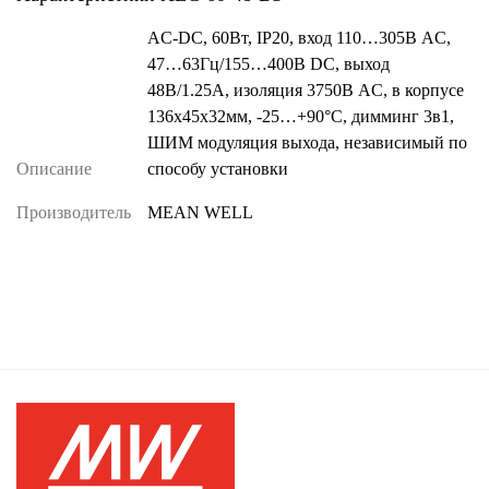
AC-DC, 60Вт, IP20, вход 110…305В AC,
47…63Гц/155…400В DC, выход
48В/1.25А, изоляция 3750В AC, в корпусе
136х45х32мм, -25…+90°С, димминг 3в1,
ШИМ модуляция выхода, независимый по
Описание
способу установки
Производитель
MEAN WELL