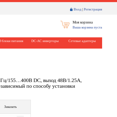
Вход
|
Регистрация
Моя корзина
Ваша корзина пуста
 блоки питания
DC-AC инверторы
Сетевые адаптеры
3Гц/155…400В DC, выход 48В/1.25А,
езависимый по способу установки
Заказать