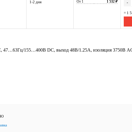
От 1
1 532 ₽
1-2 дня
-
= 1 
C, 47…63Гц/155…400В DC, выход 48В/1.25А, изоляция 3750В AC
ЛЮ
авка