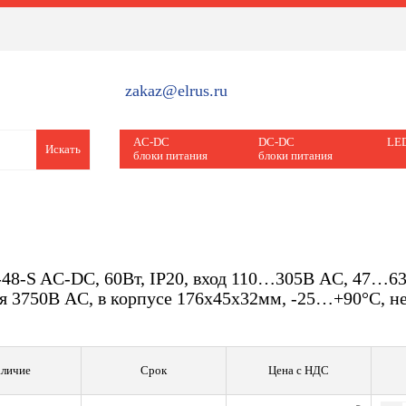
zakaz@elrus.ru
AC-DC
DC-DC
LED
Искать
блоки питания
блоки питания
48-S AC-DC, 60Вт, IP20, вход 110…305В AC, 47…6
я 3750В AC, в корпусе 176х45х32мм, -25…+90°С, н
личие
Срок
Цена с НДС