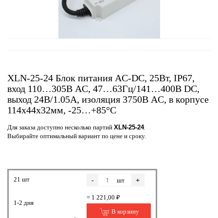
XLN-25-24 Блок питания AC-DC, 25Вт, IP67,
вход 110…305В AC, 47…63Гц/141…400В DC,
выход 24В/1.05А, изоляция 3750В AC, в корпусе
114х44х32мм, -25…+85°С
Для заказа доступно несколько партий
XLN-25-24
.
Выбирайте оптимальный вариант по цене и сроку.
21 шт
-
+
шт
= 1 221,00 ₽
1-2 дня
В корзину