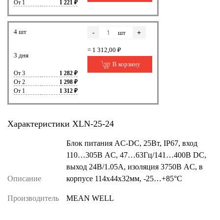
От 1
1 221 ₽
4 шт
-
+
шт
= 1 312,00 ₽
3 дня
В корзину
От 3
1 282 ₽
От 2
1 298 ₽
От 1
1 312 ₽
Характеристики XLN-25-24
Блок питания AC-DC, 25Вт, IP67, вход
110…305В AC, 47…63Гц/141…400В DC,
выход 24В/1.05А, изоляция 3750В AC, в
Описание
корпусе 114х44х32мм, -25…+85°С
Производитель
MEAN WELL