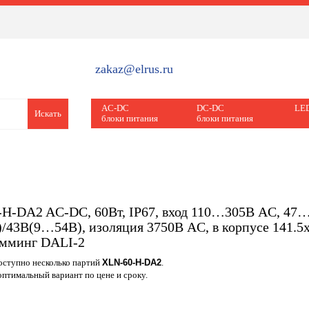
zakaz@elrus.ru
AC-DC
DC-DC
LED
Искать
блоки питания
блоки питания
H-DA2 AC-DC, 60Вт, IP67, вход 110…305В AC, 4
/43В(9…54В), изоляция 3750В AC, в корпусе 141.5
имминг DALI-2
доступно несколько партий
XLN-60-H-DA2
.
птимальный вариант по цене и сроку.