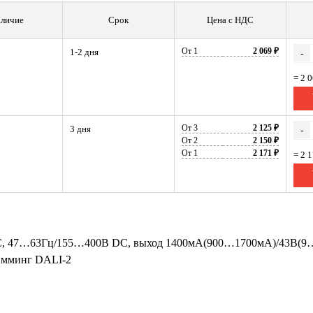
личие
Срок
Цена с НДС
От 1
2 069 ₽
1-2 дня
-
= 2 
От 3
2 125 ₽
3 дня
-
От 2
2 150 ₽
От 1
2 171 ₽
= 2 
C, 47…63Гц/155…400В DC, выход 1400мА(900…1700мА)/43В(9…54
димминг DALI-2