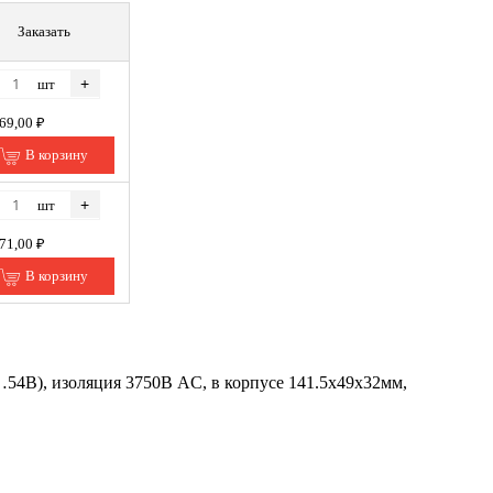
Заказать
+
шт
069,00 ₽
В корзину
+
шт
171,00 ₽
В корзину
В), изоляция 3750В AC, в корпусе 141.5х49х32мм,