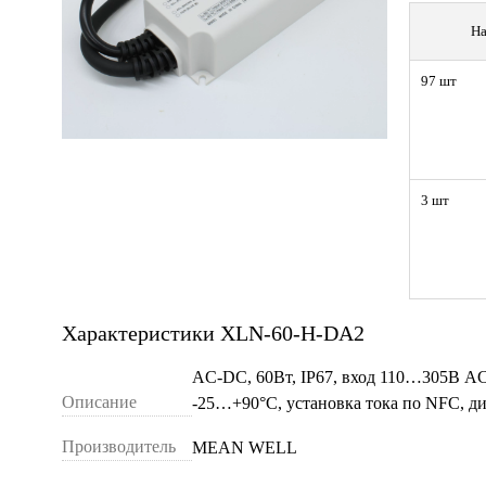
На
97 шт
3 шт
Характеристики XLN-60-H-DA2
AC-DC, 60Вт, IP67, вход 110…305В A
Описание
-25…+90°С, установка тока по NFC, 
Производитель
MEAN WELL