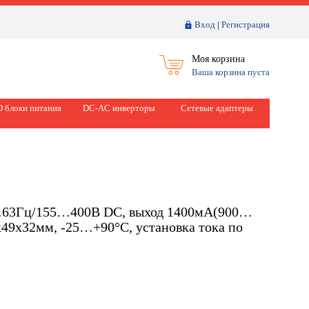
Вход
|
Регистрация
Моя корзина
Ваша корзина пуста
 блоки питания
DC-AC инверторы
Сетевые адаптеры
7…63Гц/155…400В DC, выход 1400мА(900…
х49х32мм, -25…+90°С, установка тока по